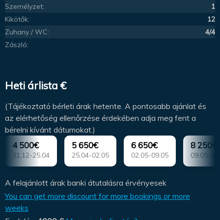
Személyzet:
1
Kikötők:
12
Zuhany / WC:
4/4
Zászló:
Heti árlista €
(Tájékoztató bérleti árak hetente. A pontosabb ajánlat és
az elérhetőség ellenőrzése érdekében adja meg fent a
bérelni kívánt dátumokat.)
4 500€
5 650€
6 650€
8 250€
31.12-25.04
25.04-02.05
02.05-09.05
09.05-16
A felajánlott árak banki átutalásra érvényesek
You can get more discount for more bookings or more
weeks