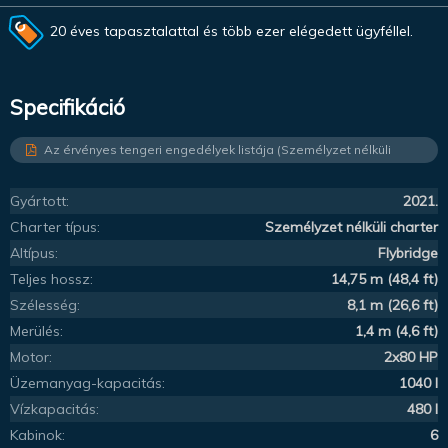
20 éves tapasztalattal és több ezer elégedett ügyféllel.
Specifikáció
Az érvényes tengeri engedélyek listája (Személyzet nélküli
charter)
Gyártott:
2021.
Charter típus:
Személyzet nélküli charter
Altípus:
Flybridge
Teljes hossz:
14,75 m (48,4 ft)
Szélesség:
8,1 m (26,6 ft)
Merülés:
1,4 m (4,6 ft)
Motor:
2x80 HP
Üzemanyag-kapacitás:
1040 l
Vízkapacitás:
480 l
Kabinok:
6