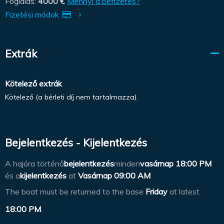
Foglalás:
4000 €
Mennyi a befizetés?
Fizetési módok
Extrák
Kötelező extrák
Kötelező (a bérleti díj nem tartalmazza).
Bejelentkezés - Kijelentkezés
A hajóra történő
bejelentkezés
minden
vasárnap
18:00 PM
és a
kijelentkezés
at
Vasárnap 09:00 AM
The boat must be returned to the base
Friday
at latest
18:00 PM
.