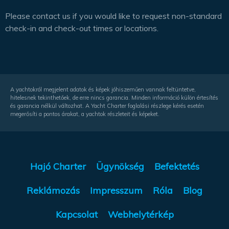
Please contact us if you would like to request non-standard
check-in and check-out times or locations.
A yachtokról megjelent adatok és képek jóhiszeműen vannak feltüntetve,
hitelesnek tekinthetőek, de erre nincs garancia. Minden információ külön értesítés
és garancia nélkül változhat. A Yacht Charter foglalási részlege kérés esetén
megerősíti a pontos árakat, a yachtok részleteit és képeket.
Hajó Charter
Ügynökség
Befektetés
Reklámozás
Impresszum
Róla
Blog
Kapcsolat
Webhelytérkép