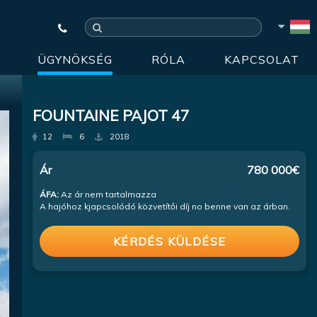
ÜGYNÖKSÉG
RÓLA
KAPCSOLAT
FOUNTAINE PAJOT 47
12
6
2018
Ár
780 000€
ÁFA:
Az ár nem tartalmazza
A hajóhoz kjapcsolódó közvetítői díj no benne van az árban.
KÉRDÉS KÜLDÉSE