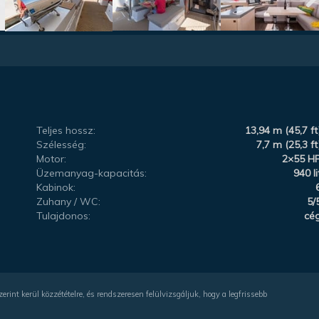
Teljes hossz:
13,94 m (45,7 ft
Szélesség:
7,7 m (25,3 ft
Motor:
2×55 H
Üzemanyag-kapacitás:
940 li
Kabinok:
Zuhany / WC:
5/
Tulajdonos:
cé
rint kerül közzétételre, és rendszeresen felülvizsgáljuk, hogy a legfrissebb