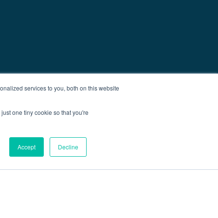
nalized services to you, both on this website
just one tiny cookie so that you're
Accept
Decline