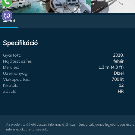
About
Specifikáció
Gyártott:
2018.
Hajótest színe:
fehér
Merülés:
1,3 m (4,3 ft)
Üzemanyag:
Dízel
Vízkapacitás:
700 lit
Kikötők:
12
Zászló:
HR
Az oldalon található összes információ jóhiszeműen, a tulajdonos legjobb tudomása sze
információkat feltüntessük.