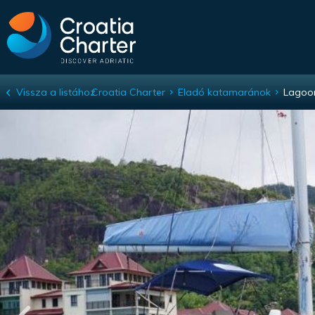
Vissza a listához
Croatia Charter
Eladó katamaránok
Lagoo
Lagoon 46