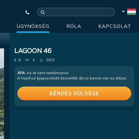
ÜGYNÖKSÉG
RÓLA
KAPCSOLAT
LAGOON 46
8
4
2023
ÁFA:
Az ár nem tartalmazza
A hajóhoz kjapcsolódó közvetítői díj no benne van az árban.
KÉRDÉS KÜLDÉSE