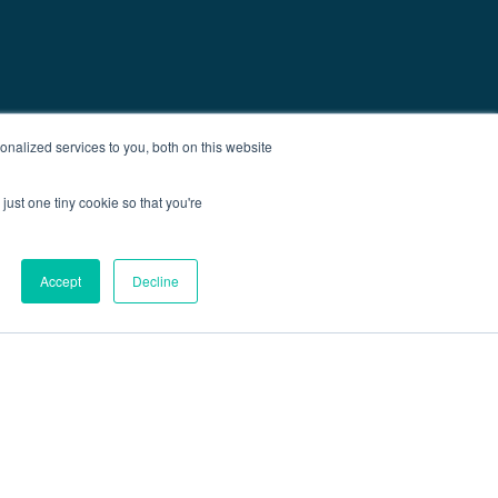
nalized services to you, both on this website
just one tiny cookie so that you're
Accept
Decline