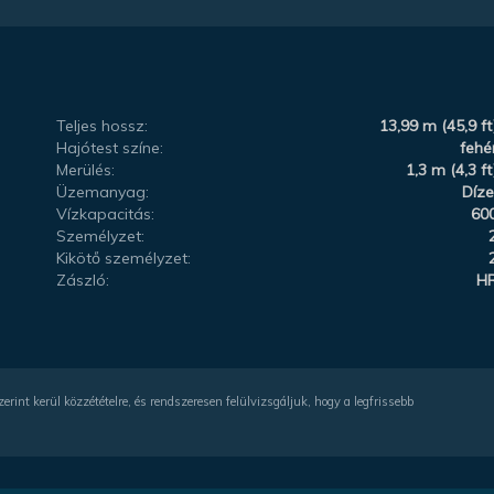
Teljes hossz:
13,99 m (45,9 ft
Hajótest színe:
fehé
Merülés:
1,3 m (4,3 ft
Üzemanyag:
Díze
Vízkapacitás:
60
Személyzet:
Kikötő személyzet:
Zászló:
H
rint kerül közzétételre, és rendszeresen felülvizsgáljuk, hogy a legfrissebb