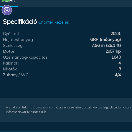
Specifikáció
Charter kezelés
Gyártott:
2023.
Hajótest anyag:
GRP (műanyag)
Szélesség:
7,96 m (26,1 ft)
Motor:
2x57 hp
Üzemanyag-kapacitás:
1040
Kabinok:
4
Kikötők:
8
Zuhany / WC:
4/4
Az oldalon található összes információ jóhiszeműen, a tulajdonos legjobb tudomása sze
információkat feltüntessük.