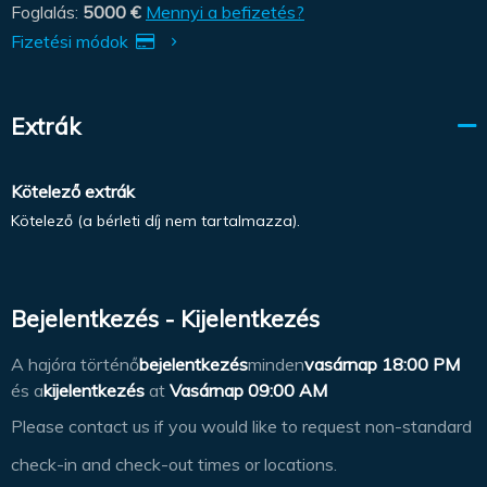
Foglalás:
5000 €
Mennyi a befizetés?
Fizetési módok
Extrák
Kötelező extrák
Kötelező (a bérleti díj nem tartalmazza).
Bejelentkezés - Kijelentkezés
A hajóra történő
bejelentkezés
minden
vasárnap
18:00 PM
és a
kijelentkezés
at
Vasárnap 09:00 AM
Please contact us if you would like to request non-standard
check-in and check-out times or locations.