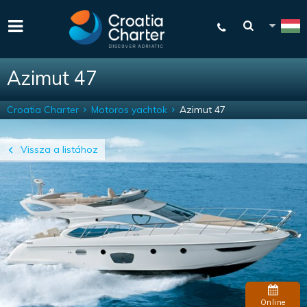
Azimut 47
Croatia Charter
Motoros yachtok
Azimut 47
Vissza a listához
Online