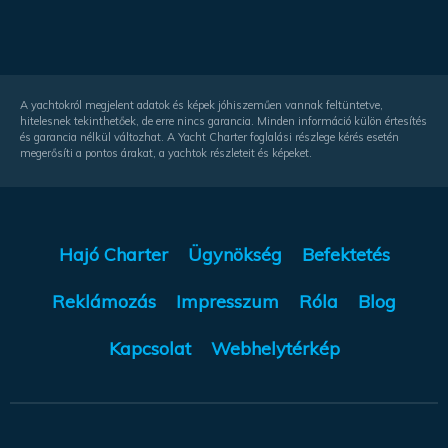
A yachtokról megjelent adatok és képek jóhiszeműen vannak feltüntetve,
hitelesnek tekinthetőek, de erre nincs garancia. Minden információ külön értesítés
és garancia nélkül változhat. A Yacht Charter foglalási részlege kérés esetén
megerősíti a pontos árakat, a yachtok részleteit és képeket.
Hajó Charter
Ügynökség
Befektetés
Reklámozás
Impresszum
Róla
Blog
Kapcsolat
Webhelytérkép