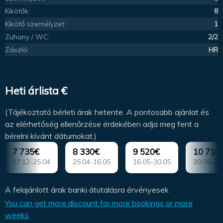
Kikötők:
8
Kikötő személyzet:
1
Zuhany / WC:
2/2
Zászló:
HR
Heti árlista €
(Tájékoztató bérleti árak hetente. A pontosabb ajánlat és
az elérhetőség ellenőrzése érdekében adja meg fent a
bérelni kívánt dátumokat.)
7 735€
8 330€
9 520€
10 710
27.12-25.04
25.04-16.05
16.05-30.05
30.05-20
A felajánlott árak banki átutalásra érvényesek
You can get more discount for more bookings or more
weeks