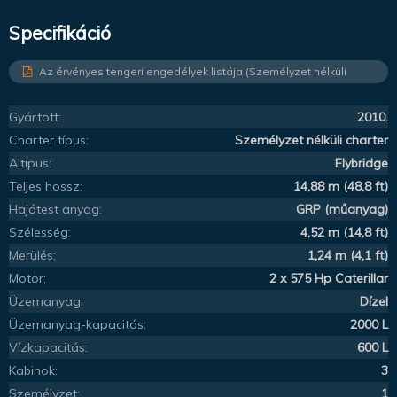
Specifikáció
Az érvényes tengeri engedélyek listája (Személyzet nélküli
charter)
Gyártott:
2010.
Charter típus:
Személyzet nélküli charter
Altípus:
Flybridge
Teljes hossz:
14,88 m (48,8 ft)
Hajótest anyag:
GRP (műanyag)
Szélesség:
4,52 m (14,8 ft)
Merülés:
1,24 m (4,1 ft)
Motor:
2 x 575 Hp Caterillar
Üzemanyag:
Dízel
Üzemanyag-kapacitás:
2000 L
Vízkapacitás:
600 L
Kabinok:
3
Személyzet:
1