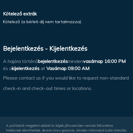
Kötelező extrák
Kötelező (a bérleti díj nem tartalmazza).
Bejelentkezés - Kijelentkezés
A hajóra történő
bejelentkezés
minden
vasárnap
16:00 PM
és a
kijelentkezés
at
Vasárnap 09:00 AM
Please contact us if you would like to request non-standard
check-in and check-out times or locations.
A yachtokról megjelent adatok és képek jóhiszeműen vannak feltüntetve,
hitelesnek tekinthetőek, de erre nincs garancia. Minden információ külön értesítés