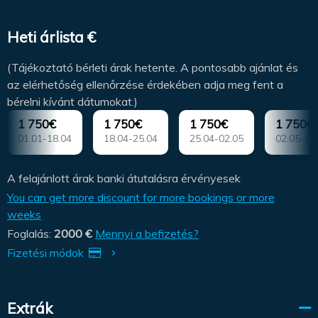
Heti árlista €
(Tájékoztató bérleti árak hetente. A pontosabb ajánlat és
az elérhetőség ellenőrzése érdekében adja meg fent a
bérelni kívánt dátumokat.)
1 750€
1 750€
1 750€
1 750€
01.01-18.04
18.04-25.04
25.04-02.05
02.05-09
A felajánlott árak banki átutalásra érvényesek
You can get more discount for more bookings or more
weeks
Foglalás:
2000 €
Mennyi a befizetés?
Fizetési módok
Extrák