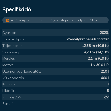
Specifikáció
Az érvényes tengeri engedélyek listája (Személyzet nélküli
charter)
Gyártott:
2023.
Charter típus:
Személyzet nélküli charter
Teljes hossz:
12,38 m (40,6 ft)
Szélesség:
4,29 m (14,1 ft)
Merülés:
2,1 m (6,9 ft)
Motor:
1 x 39.0 HP
Üzemanyag-kapacitás:
210 l
Vízkapacitás:
460 l
Kabinok:
3
Kikötők:
6
Zuhany / WC:
2/2
Zászló: