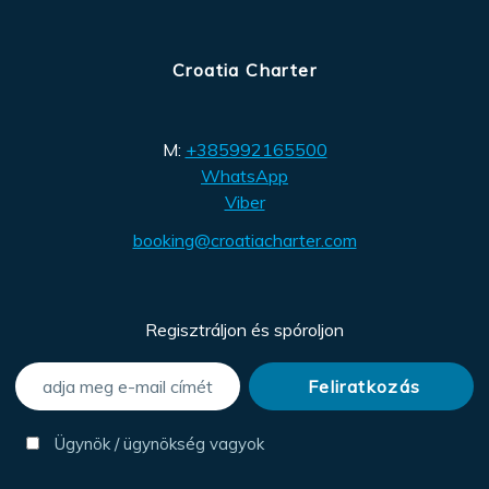
Croatia Charter
M:
+385992165500
WhatsApp
Viber
booking@croatiacharter.com
Regisztráljon és spóroljon
Ügynök / ügynökség vagyok