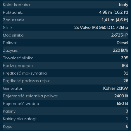
Kolor kadłuba:
biały
Pokładnik:
4,95 m (16,2 ft)
Zanurzenie:
1,41 m (4,6 ft)
Silnik:
2x Volvo IPS 950 D11 725hp
Moc silnika:
2x725HP
Paliwo:
Diesel
Zużycie:
220 lit/h
Trwałość silnika:
395
Rodzaj napędu:
IPS
Prędkość maksymalna:
31
Prędkość podczas rejsu:
26
Generator:
Kohler 20KW
Pojemność zbiornika paliwa:
2400 lit
Pojemność wodna:
590 lit
Kabiny:
3
Kabiny dla załogi:
1
Koje:
6