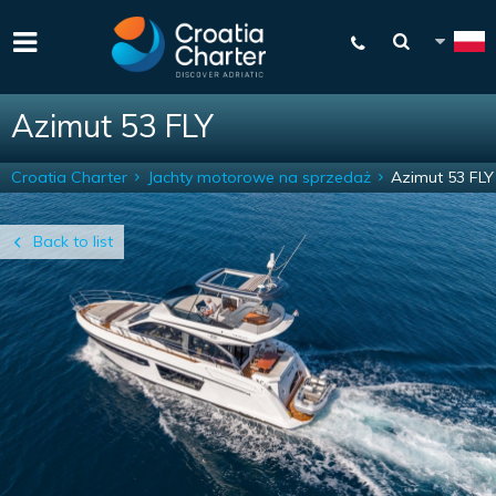
Azimut 53 FLY
Croatia Charter
Jachty motorowe na sprzedaż
Azimut 53 FLY
Back to list