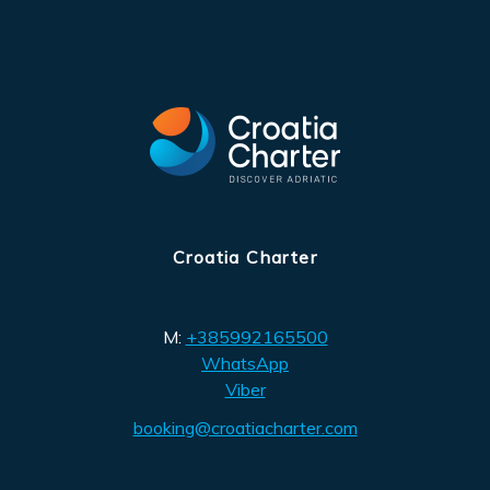
Croatia Charter
M:
+385992165500
WhatsApp
Viber
booking@croatiacharter.com