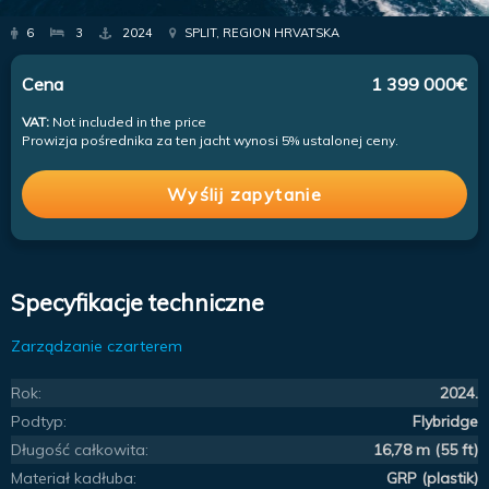
6
3
2024
SPLIT, REGION HRVATSKA
Cena
1 399 000€
VAT:
Not included in the price
Prowizja pośrednika za ten jacht wynosi 5% ustalonej ceny.
Wyślij zapytanie
Specyfikacje techniczne
Zarządzanie czarterem
Rok:
2024.
Podtyp:
Flybridge
Długość całkowita:
16,78 m (55 ft)
Materiał kadłuba:
GRP (plastik)