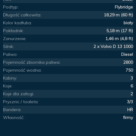
Podtyp:
Flybridge
Długość całkowita:
18,29 m (60 ft)
Kolor kadłuba:
biały
Pokładnik:
5,18 m (17 ft)
Zanurzenie:
1,46 m (4,8 ft)
Silnik:
2 x Volvo D 13 1000
Paliwo:
Diesel
Pojemność zbiornika paliwa:
2800
Pojemność wodna:
750
Kabiny:
3
Koje:
6
Koje dla załogi:
2
Prysznic / toaleta:
3/3
Bandera:
HR
Własność:
firmy