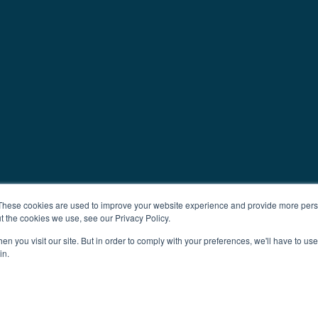
These cookies are used to improve your website experience and provide more perso
t the cookies we use, see our Privacy Policy.
n you visit our site. But in order to comply with your preferences, we'll have to use 
in.