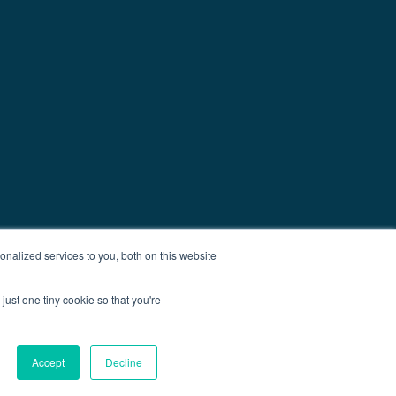
nalized services to you, both on this website
just one tiny cookie so that you're
Accept
Decline