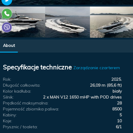
About
Specyfikacje techniczne
Zarządzanie czarterem
Rok:
2025.
Długość całkowita:
26,09 m (85,6 ft)
Kolor kadłuba:
biały
Silnik:
2 x MAN V12 1650 mHP with POD drives
Prędkość maksymalna:
28
Pojemność zbiornika paliwa:
8500
Kabiny:
5
Koje:
10
Prysznic / toaleta:
6/1