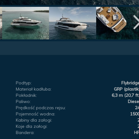
Podtyp:
Flybridg
Materiał kadłuba:
GRP (plastik
Pokładnik:
6,3 m (20,7 ft
Paliwo:
Diese
Prędkość podczas rejsu:
2
Pojemność wodna:
150
Kabiny dla załogi:
Koje dla załogi:
Bandera:
H