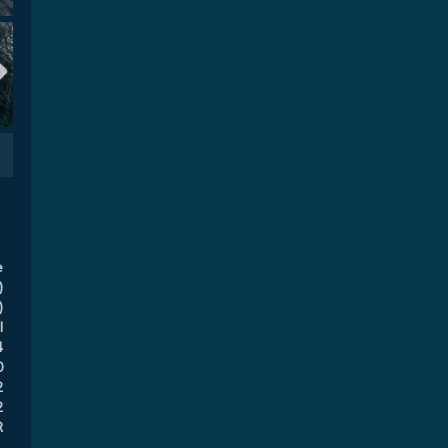
e
)
)
l
4
0
2
2
R