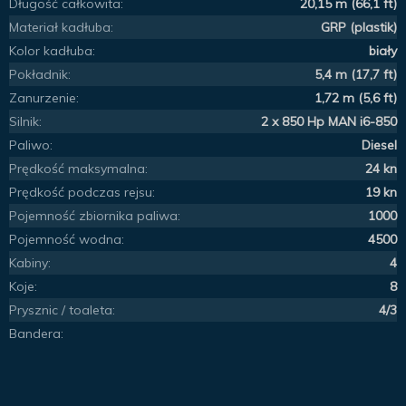
Długość całkowita:
20,15 m (66,1 ft)
Materiał kadłuba:
GRP (plastik)
Kolor kadłuba:
biały
Pokładnik:
5,4 m (17,7 ft)
Zanurzenie:
1,72 m (5,6 ft)
Silnik:
2 x 850 Hp MAN i6-850
Paliwo:
Diesel
Prędkość maksymalna:
24 kn
Prędkość podczas rejsu:
19 kn
Pojemność zbiornika paliwa:
1000
Pojemność wodna:
4500
Kabiny:
4
Koje:
8
Prysznic / toaleta:
4/3
Bandera: