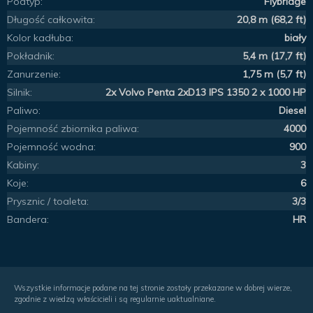
Podtyp:
Flybridge
Długość całkowita:
20,8 m (68,2 ft)
Kolor kadłuba:
biały
Pokładnik:
5,4 m (17,7 ft)
Zanurzenie:
1,75 m (5,7 ft)
Silnik:
2x Volvo Penta 2xD13 IPS 1350 2 x 1000 HP
Paliwo:
Diesel
Pojemność zbiornika paliwa:
4000
Pojemność wodna:
900
Kabiny:
3
Koje:
6
Prysznic / toaleta:
3/3
Bandera:
HR
Wszystkie informacje podane na tej stronie zostały przekazane w dobrej wierze,
zgodnie z wiedzą właścicieli i są regularnie uaktualniane.