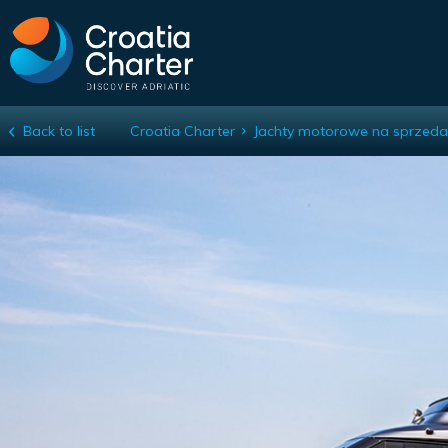
Back to list
Croatia Charter
Jachty motorowe na sprzeda
Cranchi Sessantasette 67