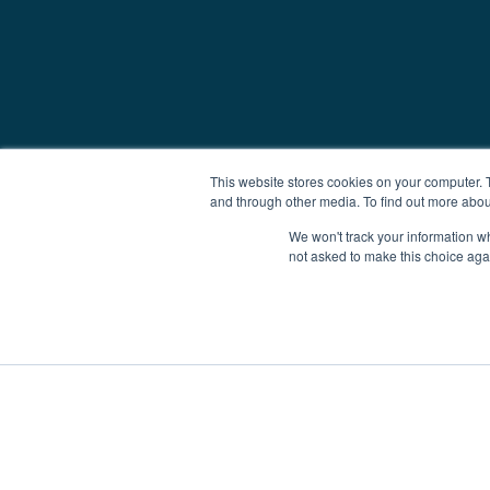
This website stores cookies on your computer. 
and through other media. To find out more abou
We won't track your information whe
not asked to make this choice aga