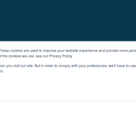
These cookies are used to improve your website experience and provide more perso
t the cookies we use, see our Privacy Policy.
n you visit our site. But in order to comply with your preferences, we'll have to use 
in.