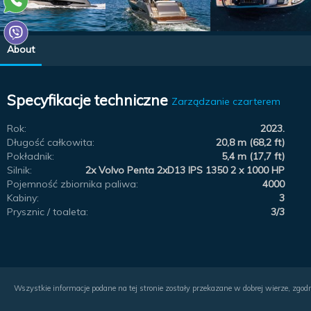
About
Specyfikacje techniczne
Zarządzanie czarterem
Rok:
2023.
Długość całkowita:
20,8 m (68,2 ft)
Pokładnik:
5,4 m (17,7 ft)
Silnik:
2x Volvo Penta 2xD13 IPS 1350 2 x 1000 HP
Pojemność zbiornika paliwa:
4000
Kabiny:
3
Prysznic / toaleta:
3/3
Wszystkie informacje podane na tej stronie zostały przekazane w dobrej wierze, zgodn