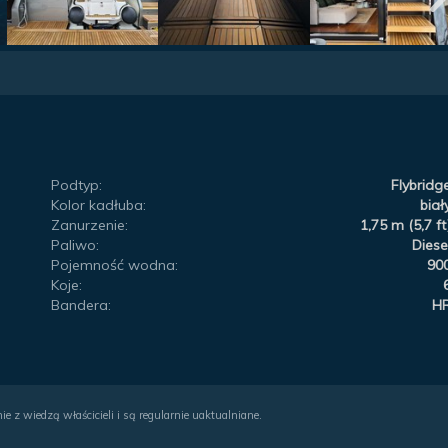
Podtyp:
Flybridg
Kolor kadłuba:
biał
Zanurzenie:
1,75 m (5,7 ft
Paliwo:
Diese
Pojemność wodna:
90
Koje:
Bandera:
H
ie z wiedzą właścicieli i są regularnie uaktualniane.