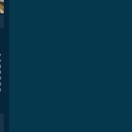
e
y
)
l
0
6
R