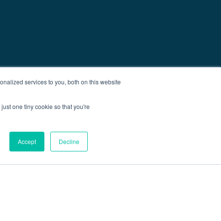
nalized services to you, both on this website
just one tiny cookie so that you're
Accept
Decline