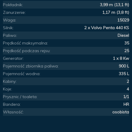
Pokładnik:
3,99 m (13,1 ft)
Zanurzenie:
1,17 m (3,8 ft)
Waga:
15029
Silnik:
2 x Volvo Penta 440 KS
Paliwo:
Diesel
Prędkość maksymalna:
35
Prędkość podczas rejsu:
25
Generator:
1 x 8 Kw
Pojemność zbiornika paliwa:
900 L
Pojemność wodna:
335 L
Kabiny:
2
Koje:
4
Prysznic / toaleta:
1/1
Bandera:
HR
Własność:
osobista