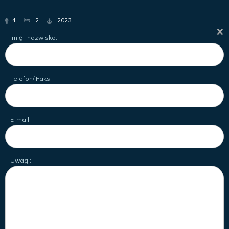
4
2
2023
Imię i nazwisko:
Telefon/ Faks
E-mail
Uwagi: