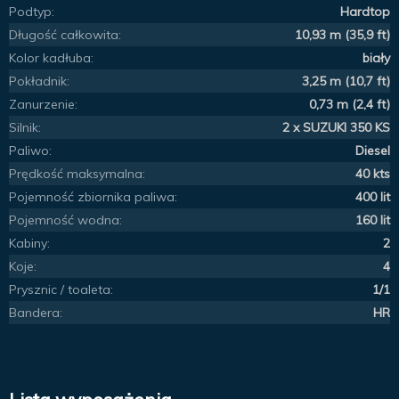
Podtyp:
Hardtop
Długość całkowita:
10,93 m (35,9 ft)
Kolor kadłuba:
biały
Pokładnik:
3,25 m (10,7 ft)
Zanurzenie:
0,73 m (2,4 ft)
Silnik:
2 x SUZUKI 350 KS
Paliwo:
Diesel
Prędkość maksymalna:
40 kts
Pojemność zbiornika paliwa:
400 lit
Pojemność wodna:
160 lit
Kabiny:
2
Koje:
4
Prysznic / toaleta:
1/1
Bandera:
HR