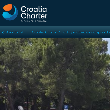
Back to list
Croatia Charter
Jachty motorowe na sprzeda
Jeanneau Merry Fisher 795 Sport