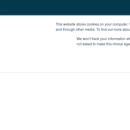
This website stores cookies on your computer. 
and through other media. To find out more abou
We won't track your information whe
not asked to make this choice aga
Czarter jachtów
Łodzie na sprzedaż