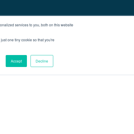
nalized services to you, both on this website
just one tiny cookie so that you're
Accept
Decline
O
Blog
Kontact
Sitemap