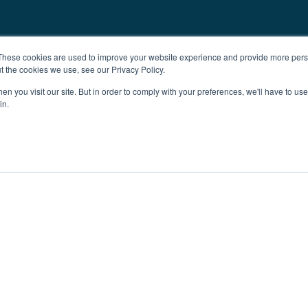
These cookies are used to improve your website experience and provide more perso
t the cookies we use, see our Privacy Policy.
n you visit our site. But in order to comply with your preferences, we'll have to use 
in.
Investment
Ogłoszenia
Impressum