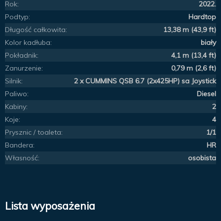
Rok:
2022.
Podtyp:
Hardtop
Długość całkowita:
13,38 m (43,9 ft)
Kolor kadłuba:
biały
Pokładnik:
4,1 m (13,4 ft)
Zanurzenie:
0,79 m (2,6 ft)
Silnik:
2 x CUMMINS QSB 6.7 (2x425HP) sa Joystick
Paliwo:
Diesel
Kabiny:
2
Koje:
4
Prysznic / toaleta:
1/1
Bandera:
HR
Własność:
osobista
Lista wyposażenia