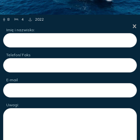
8
4
2022
Imię i nazwisko:
Telefon/ Faks
E-mail
Uwagi: