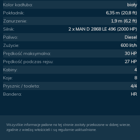
Kolor kadłuba:
biały
Pokładnik:
6,35 m (20,8 ft)
Zanurzenie:
1,9 m (6,2 ft)
Silnik:
2 x MAN D 2868 LE 496 (2000 HP)
Paliwo:
Diesel
Zużycie:
600 lit/h
Prędkość maksymalna:
30 HP
Prędkość podczas rejsu:
27 HP
Kabiny:
4
Koje:
8
Prysznic / toaleta:
4/4
Bandera:
HR
Wszystkie informacje podane na tej stronie zostały przekazane w dobrej wierze,
zgodnie z wiedzą właścicieli i są regularnie uaktualniane.