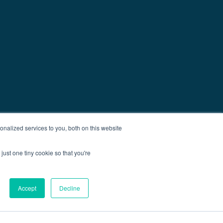
nalized services to you, both on this website
just one tiny cookie so that you're
Accept
Decline