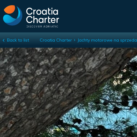
Back to list
Croatia Charter
Jachty motorowe na sprzeda
Tesla AI