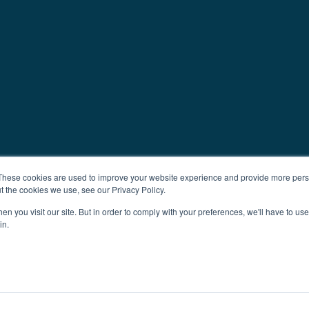
These cookies are used to improve your website experience and provide more perso
t the cookies we use, see our Privacy Policy.
n you visit our site. But in order to comply with your preferences, we'll have to use 
in.