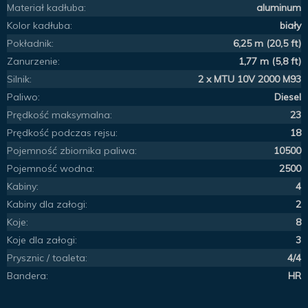
Materiał kadłuba:
aluminum
Kolor kadłuba:
biały
Pokładnik:
6,25 m (20,5 ft)
Zanurzenie:
1,77 m (5,8 ft)
Silnik:
2 x MTU 10V 2000 M93
Paliwo:
Diesel
Prędkość maksymalna:
23
Prędkość podczas rejsu:
18
Pojemność zbiornika paliwa:
10500
Pojemność wodna:
2500
Kabiny:
4
Kabiny dla załogi:
2
Koje:
8
Koje dla załogi:
3
Prysznic / toaleta:
4/4
Bandera:
HR