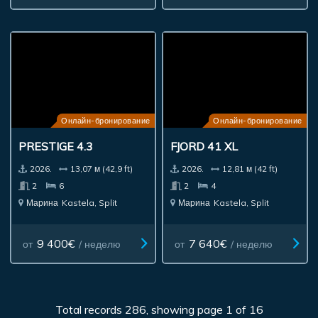
Онлайн-бронирование
Онлайн-бронирование
PRESTIGE 4.3
FJORD 41 XL
2026.
13,07 м (42,9 ft)
2026.
12,81 м (42 ft)
2
6
2
4
Марина
Kastela, Split
Марина
Kastela, Split
9 400€
7 640€
от
/ неделю
от
/ неделю
Total records 286, showing page 1 of 16