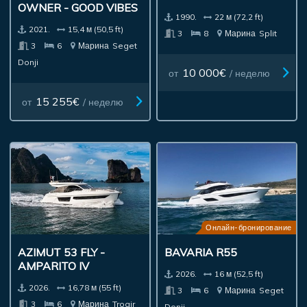
OWNER - GOOD VIBES
1990.
22 м (72,2 ft)
2021.
15,4 м (50,5 ft)
3
8
Марина
Split
3
6
Марина
Seget
Donji
10 000€
от
/ неделю
15 255€
от
/ неделю
Онлайн-бронирование
AZIMUT 53 FLY -
BAVARIA R55
AMPARITO IV
2026.
16 м (52,5 ft)
2026.
16,78 м (55 ft)
3
6
Марина
Seget
3
6
Марина
Trogir
Donji