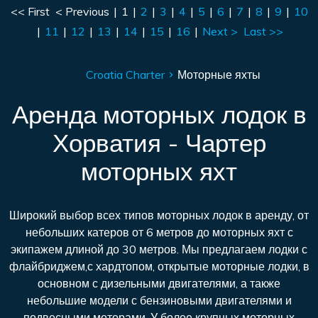
<< First
< Previous
|
1
|
2
|
3
|
4
|
5
|
6
|
7
|
8
|
9
|
10
|
11
|
12
|
13
|
14
|
15
|
16
|
Next >
Last >>
Croatia Charter
Моторные яхты
Аренда моторных лодок в
Хорватия - Чартер
моторных яхт
Широкий выбор всех типов моторных лодок в аренду, от
небольших катеров от 6 метров до моторных яхт с
экипажем длиной до 30 метров. Мы предлагаем лодки с
флайбриджем,с хардтопом, открытые моторные лодки, в
основном с дизельными двигателями, а также
небольшие модели с бензиновыми двигателями и
подвесными моторами. У более крупных моторных