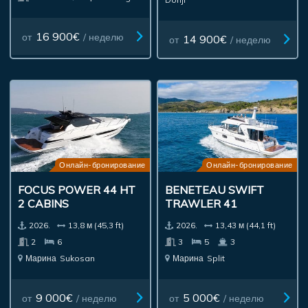
16 900€
от
/ неделю
14 900€
от
/ неделю
Онлайн-бронирование
Онлайн-бронирование
FOCUS POWER 44 HT
BENETEAU SWIFT
2 CABINS
TRAWLER 41
2026.
13,8 м (45,3 ft)
2026.
13,43 м (44,1 ft)
2
6
3
5
3
Марина
Sukosan
Марина
Split
9 000€
5 000€
от
/ неделю
от
/ неделю