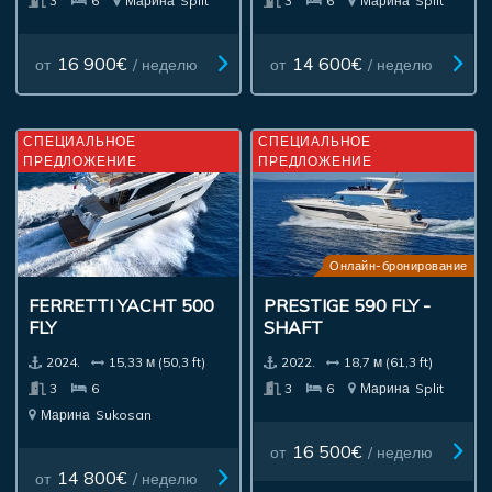
3
6
Марина
Split
3
6
Марина
Split
16 900€
14 600€
от
/ неделю
от
/ неделю
СПЕЦИАЛЬНОЕ
СПЕЦИАЛЬНОЕ
ПРЕДЛОЖЕНИЕ
ПРЕДЛОЖЕНИЕ
Онлайн-бронирование
FERRETTI YACHT 500
PRESTIGE 590 FLY -
FLY
SHAFT
2024.
15,33 м (50,3 ft)
2022.
18,7 м (61,3 ft)
3
6
3
6
Марина
Split
Марина
Sukosan
16 500€
от
/ неделю
14 800€
от
/ неделю