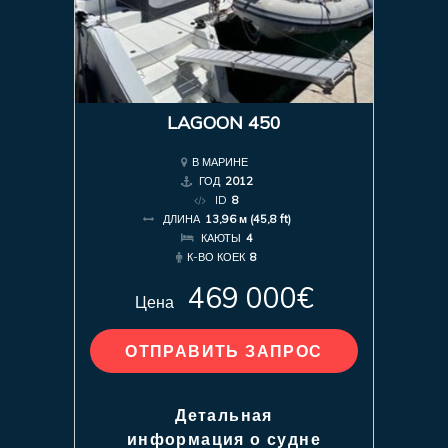
LAGOON 450
В МАРИНЕ
ГОД
2012
ID
8
ДЛИНА
13,96 м (45,8 ft)
КАЮТЫ
4
К-ВО КОЕК
8
469 000€
Цена
ОТПРАВИТЬ ЗАПРОС
Детальная
информация о судне