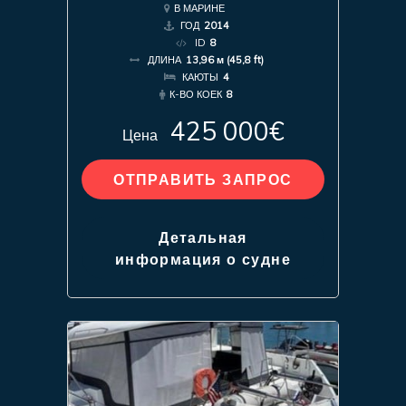
В МАРИНЕ
ГОД
2014
ID
8
ДЛИНА
13,96 м (45,8 ft)
КАЮТЫ
4
К-ВО КОЕК
8
425 000€
Цена
ОТПРАВИТЬ ЗАПРОС
Детальная
информация о судне