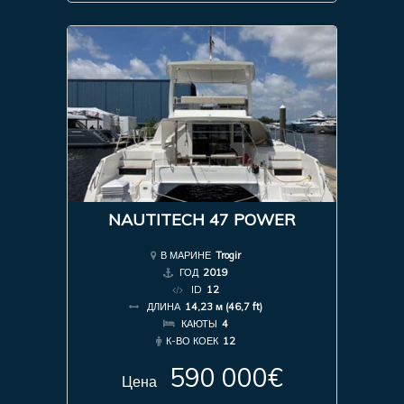
NAUTITECH 47 POWER
В МАРИНЕ
Trogir
ГОД
2019
ID
12
ДЛИНА
14,23 м (46,7 ft)
КАЮТЫ
4
К-ВО КОЕК
12
590 000€
Цена