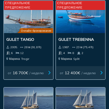
СПЕЦИАЛЬНОЕ
СПЕЦИАЛЬНОЕ
ПРЕДЛОЖЕНИЕ
ПРЕДЛОЖЕНИЕ
Онлайн-бронирование
GULET TANGO
GULET TREBENNA
2005.
28 м (91,8 ft)
1987.
23 м (75,4 ft)
6
12
4
8
2
Марина
Trogir
Марина
Split
16 700€
12 400€
от
/ неделю
от
/ неделю