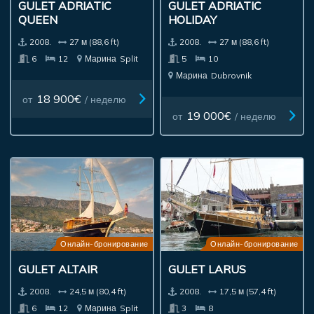
GULET ADRIATIC
GULET ADRIATIC
QUEEN
HOLIDAY
2008.
27 м (88,6 ft)
2008.
27 м (88,6 ft)
6
12
Марина
Split
5
10
Марина
Dubrovnik
18 900€
от
/ неделю
19 000€
от
/ неделю
Онлайн-бронирование
Онлайн-бронирование
GULET ALTAIR
GULET LARUS
2008.
24,5 м (80,4 ft)
2008.
17,5 м (57,4 ft)
6
12
Марина
Split
3
8