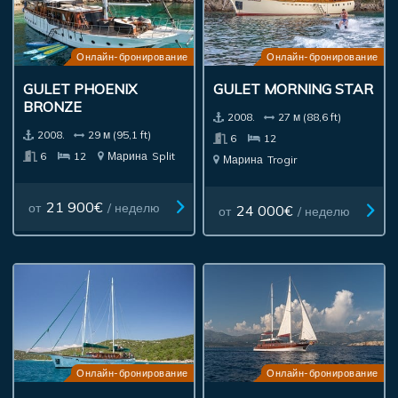
Онлайн-бронирование
Онлайн-бронирование
GULET PHOENIX
GULET MORNING STAR
BRONZE
2008.
27 м (88,6 ft)
2008.
29 м (95,1 ft)
6
12
6
12
Марина
Split
Марина
Trogir
21 900€
от
/ неделю
24 000€
от
/ неделю
Онлайн-бронирование
Онлайн-бронирование