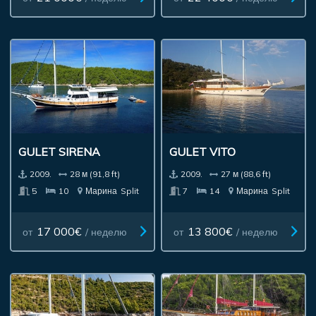
GULET SIRENA
GULET VITO
2009.
28 м (91,8 ft)
2009.
27 м (88,6 ft)
5
10
Марина
Split
7
14
Марина
Split
17 000€
13 800€
от
/ неделю
от
/ неделю