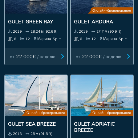
Онлайн-бронирование
GULET GREEN RAY
GULET ARDURA
2019.
28,24 м (92,6 ft)
2019.
27,7 м (90,9 ft)
6
12
Марина
Split
6
12
Марина
Split
22 000€
22 000€
от
/ неделю
от
/ неделю
Онлайн-бронирование
Онлайн-бронирование
GULET SEA BREEZE
GULET ADRIATIC
BREEZE
2018.
28 м (91,8 ft)