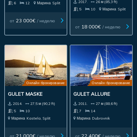
2017.
26 м (85,3 ft)
6
12
Марина
Split
5
10
Марина
Split
23 000€
от
/ неделю
18 000€
от
/ неделю
Онлайн-бронирование
Онлайн-бронирование
GULET MASKE
GULET ALLURE
2014.
27,5 м (90,2 ft)
2011.
27 м (88,6 ft)
5
10
7
14
Марина
Kastela, Split
Марина
Dubrovnik
21 000€
22 400€
от
/ неделю
от
/ неделю