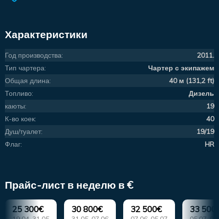
Характеристики
Год производства:
2011.
Тип чартера:
Чартер с экипажем
Общая длина:
40 м (131,2 ft)
Топливо:
Дизель
каюты:
19
К-во коек:
40
Душ/туалет:
19/19
Флаг:
HR
Прайс-лист в неделю в €
25 300€
30 800€
32 500€
33 500