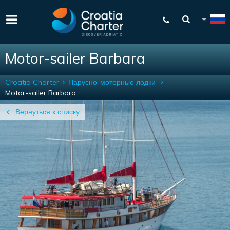
Motor-sailer Barbara
Croatia Charter
Парусно-моторные лодки
Motor-sailer Barbara
Вернуться к списку