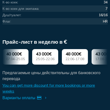
К-во коек:
34
К-во коек для экипажа:
7
Душ/туалет:
16/16
Флаг:
HR
Прайс-лист в неделю в €
40 000€
43 000€
48 000€
43 000
07.04-25.05
25.05-22.06
22.06-17.08
17.08-31
Предлагаемые цены действительны для банковского
перевода
You can get more discount for more bookings or more
weeks
Варианты оплаты