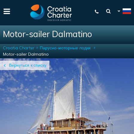
Motor-sailer Dalmatino
Croatia Charter
Парусно-моторные лодки
Motor-sailer Dalmatino
Вернуться к списку