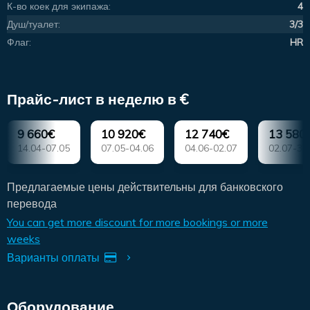
К-во коек для экипажа:
4
Душ/туалет:
3/3
Флаг:
HR
Прайс-лист в неделю в €
9 660€
10 920€
12 740€
13 580
14.04-07.05
07.05-04.06
04.06-02.07
02.07-30
Предлагаемые цены действительны для банковского
перевода
You can get more discount for more bookings or more
weeks
Варианты оплаты
Оборудование