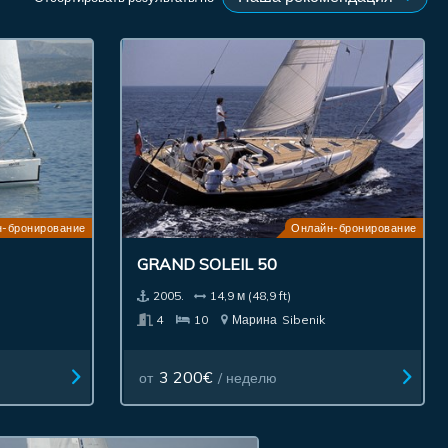
-бронирование
Онлайн-бронирование
GRAND SOLEIL 50
2005.
14,9 м (48,9 ft)
4
10
Марина
Sibenik
3 200€
от
/ неделю