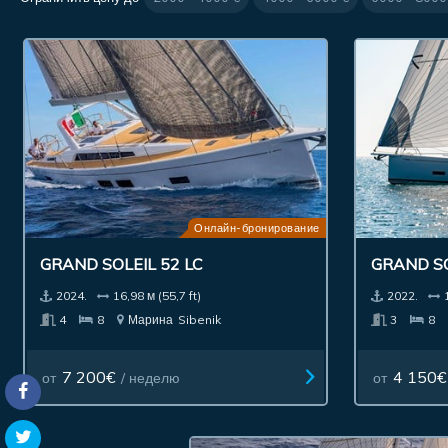
Онлайн-бронирование
GRAND SOLEIL 52 LC
GRAND SO
2024.
16,98 м (55,7 ft)
2022.
4
8
Марина
Sibenik
3
8
7 200€
4 150€
от
/ неделю
от