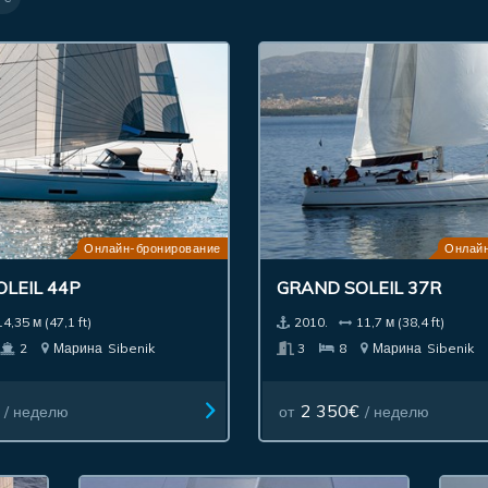
Онлайн-бронирование
Онлайн
LEIL 44P
GRAND SOLEIL 37R
14,35 м (47,1 ft)
2010.
11,7 м (38,4 ft)
2
Марина
Sibenik
3
8
Марина
Sibenik
2 350€
/ неделю
от
/ неделю