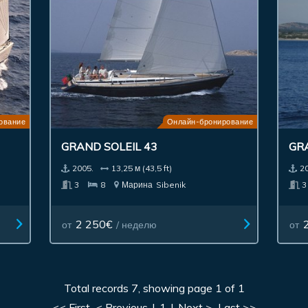
ование
Онлайн-бронирование
GRAND SOLEIL 43
GRA
2005.
13,25 м (43,5 ft)
2
3
8
Марина
Sibenik
2 250€
от
/ неделю
от
Total records 7, showing page 1 of 1
<< First
< Previous
|
1
|
Next >
Last >>