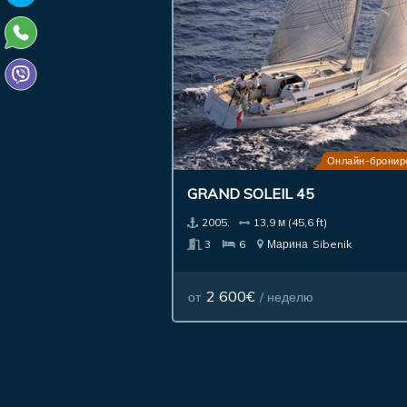
Онлайн-бронир
GRAND SOLEIL 45
2005.
13,9 м (45,6 ft)
3
6
Марина
Sibenik
2 600€
от
/ неделю