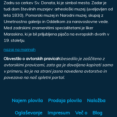
Zadru so cerkev Sv. Donata, ki je simbol mesta. Zadar je
tudi dom številnih muzejev: arheološki muzej (uveljavljen od
leta 1830), Pomorski muzej in Narodni muzej, skupaj z
Umetnostno galerijo in Oddelkom za naravoslovne vede.
Med zadrskimi znamenitimi specialitetami je liker
Maraskino, ki je bil priljubljena pijača na evropskih dvorih v
19. stoletju.
nazaj na marinah
Obvestilo o avtorskih pravicah:
besedilo je zaščiteno z
avtorskimi pravicami, zato ga je dovoljeno kopirati samo
v primeru, ko je na strani jasno navedeno avtorstvo in
povezava na naš spletni portal.
Najem plovila
Prodaja plovila
Naložba
Oglaševanje
Impresum
Več o
Blog