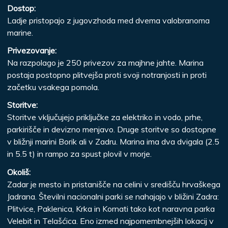
Dostop:
Ladje pristopajo z jugovzhoda med dvema valobranoma
marine.
Privezovanje:
Na razpolago je 250 privezov za majhne jahte. Marina
postaja postopno plitvejša proti svoji notranjosti in proti
začetku vsakega pomola.
Storitve:
Storitve vključujejo priključke za elektriko in vodo, prhe,
parkirišče in devizno menjavo. Druge storitve so dostopne
v bližnji marini Borik ali v Zadru. Marina ima dva dvigala (2.5
in 5.5 t) in rampo za spust plovil v morje.
Okoliš:
Zadar je mesto in pristanišče na celini v središču hrvaškega
Jadrana. Številni nacionalni parki se nahajajo v bližini Zadra:
Plitvice, Paklenica, Krka in Kornati tako kot naravna parka
Velebit in Telašćica. Eno izmed najpomembnejših lokacij v