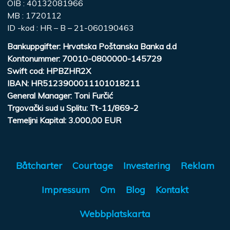
OIB : 40132081966
MB : 1720112
ID -kod : HR – B – 21-060190463
Bankuppgifter: Hrvatska Poštanska Banka d.d
Kontonummer
: 70010-0800000-145729
Swift cod
: HPBZHR2X
IBAN
: HR5123900011101018211
General Manager
: Toni Furčić
Trgovački sud u Splitu
: Tt-11/869-2
Temeljni Kapital
: 3.000,00 EUR
Båtcharter
Courtage
Investering
Reklam
Impressum
Om
Blog
Kontakt
Webbplatskarta