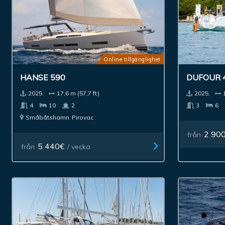
Online tillgänglighet
HANSE 590
DUFOUR 
2025.
17,6 m (57,7 ft)
2025.
4
10
2
3
6
Småbåtshamn
Pirovac
2 90
från
5 440€
från
/ vecka