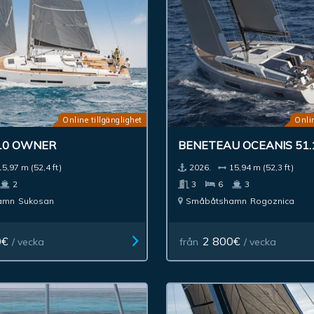
Online tillgänglighet
Onlin
10 OWNER
BENETEAU OCEANIS 51
15,97 m (52,4 ft)
2026.
15,94 m (52,3 ft)
2
3
6
3
amn
Sukosan
Småbåtshamn
Rogoznica
0€
2 800€
/ vecka
från
/ vecka