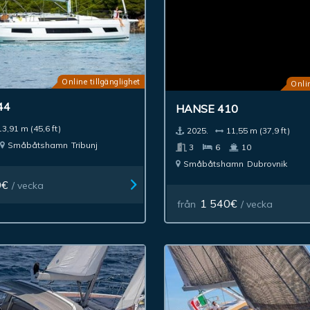
Online tillgänglighet
Onlin
44
HANSE 410
13,91 m (45,6 ft)
2025.
11,55 m (37,9 ft)
Småbåtshamn
Tribunj
3
6
10
Småbåtshamn
Dubrovnik
0€
/ vecka
1 540€
från
/ vecka