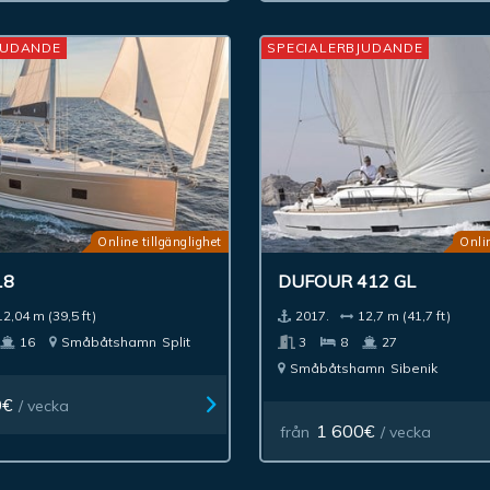
JUDANDE
SPECIALERBJUDANDE
Online tillgänglighet
Onlin
18
DUFOUR 412 GL
12,04 m (39,5 ft)
2017.
12,7 m (41,7 ft)
16
Småbåtshamn
Split
3
8
27
Småbåtshamn
Sibenik
0€
/ vecka
1 600€
från
/ vecka