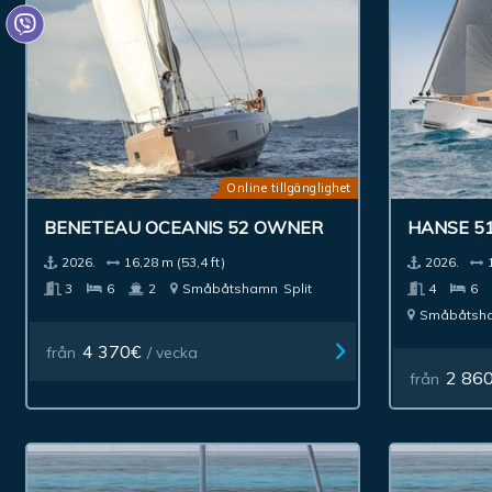
Online tillgänglighet
BENETEAU OCEANIS 52 OWNER
HANSE 5
2026.
16,28 m (53,4 ft)
2026.
3
6
2
Småbåtshamn
Split
4
6
Småbåtsh
4 370€
från
/ vecka
2 86
från