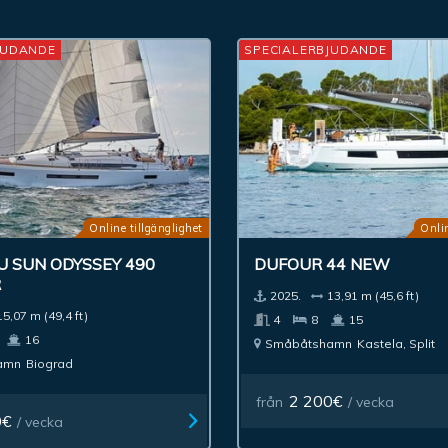
JUDANDE
SPECIALERBJUDANDE
Online tillgänglighet
Onlin
U SUN ODYSSEY 490
DUFOUR 44 NEW
R
2025.
13,91 m (45,6 ft)
15,07 m (49,4 ft)
4
8
15
16
Småbåtshamn
Kastela, Split
amn
Biograd
2 200€
från
/ vecka
0€
/ vecka