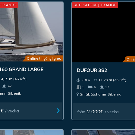
JUDANDE
SPECIALERBJUDANDE
Online tillgänglighet
Onlin
460 GRAND LARGE
DUFOUR 382
14,15 m (46,4 ft)
2016.
11,23 m (36,8 ft)
47
3
6
17
amn
Sibenik
Småbåtshamn
Sibenik
0€
/ vecka
2 000€
från
/ vecka