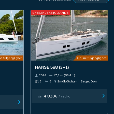
SPECIALERBJUDANDE
e tillgänglighet
Online tillgänglighet
HANSE 588 (3+1)
2024.
17,2 m (56,4 ft)
3
6
Småbåtshamn
Seget Donji
4 820€
från
/ vecka