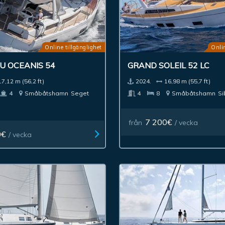
Online tillgänglighet
Onlin
U OCEANIS 54
GRAND SOLEIL 52 LC
17,12 m (56,2 ft)
2024.
16,98 m (55,7 ft)
4
Småbåtshamn
Seget
4
8
Småbåtshamn
Si
7 200€
från
/ vecka
0€
/ vecka