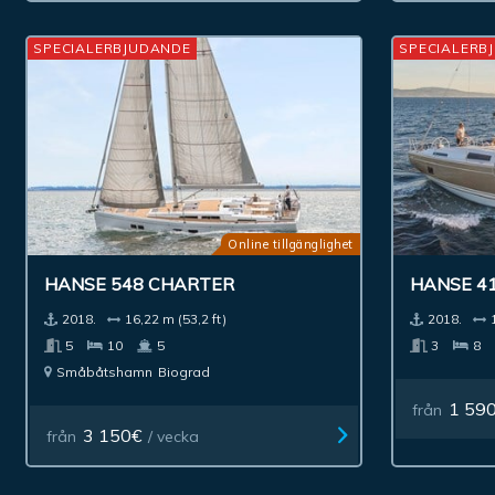
SPECIALERBJUDANDE
SPECIALERB
Online tillgänglighet
HANSE 548 CHARTER
HANSE 4
2018.
16,22 m (53,2 ft)
2018.
5
10
5
3
8
Småbåtshamn
Biograd
1 59
från
3 150€
från
/ vecka