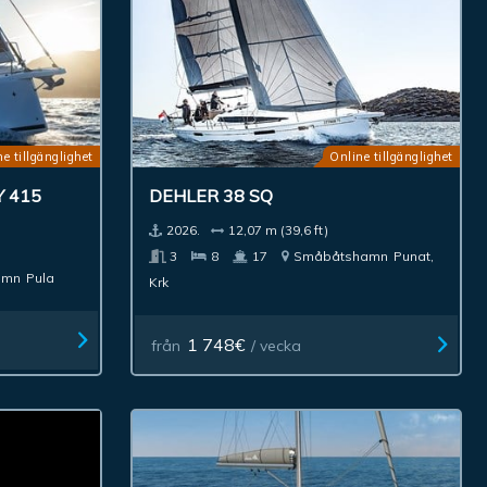
e tillgänglighet
Online tillgänglighet
 415
DEHLER 38 SQ
2026.
12,07 m (39,6 ft)
3
8
17
Småbåtshamn
Punat,
amn
Pula
Krk
1 748€
från
/ vecka