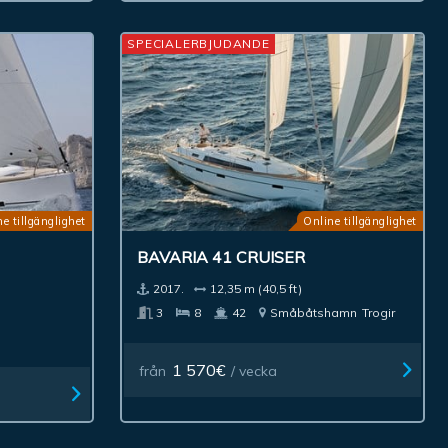
SPECIALERBJUDANDE
e tillgänglighet
Online tillgänglighet
BAVARIA 41 CRUISER
2017.
12,35 m (40,5 ft)
3
8
42
Småbåtshamn
Trogir
1 570€
från
/ vecka