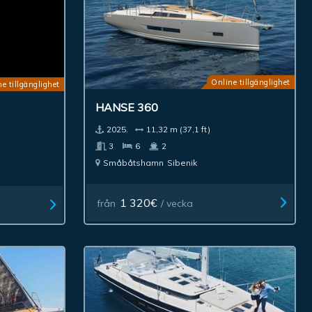
Online tillgänglighet
e tillgänglighet
HANSE 360
2025.
11,32 m (37,1 ft)
3
6
2
Småbåtshamn
Sibenik
1 320€
från
/ vecka