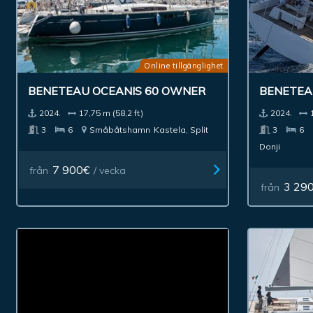
Online tillgänglighet
BENETEAU OCEANIS 60 OWNER
BENETEA
2024.
17,75 m (58,2 ft)
2024.
3
6
Småbåtshamn
Kastela, Split
3
6
Donji
7 900€
från
/ vecka
3 29
från