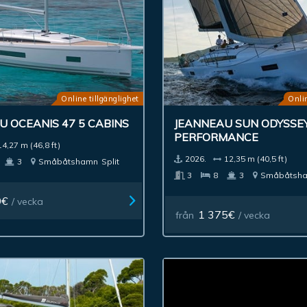
Online tillgänglighet
Onlin
 OCEANIS 47 5 CABINS
JEANNEAU SUN ODYSSEY
PERFORMANCE
14,27 m (46,8 ft)
2026.
12,35 m (40,5 ft)
3
Småbåtshamn
Split
3
8
3
Småbåtsh
0€
/ vecka
1 375€
från
/ vecka