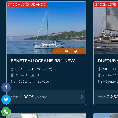
SPECIALERBJUDANDE
SPECIALERB
Online tillgänglighet
BENETEAU OCEANIS 38.1 NEW
DUFOUR 
2017.
11,5 m (37,7 ft)
2016.
3
8
49
4
10
Småbåtshamn
Sukosan
Småbåtsh
1 380€
2 25
från
/ vecka
från