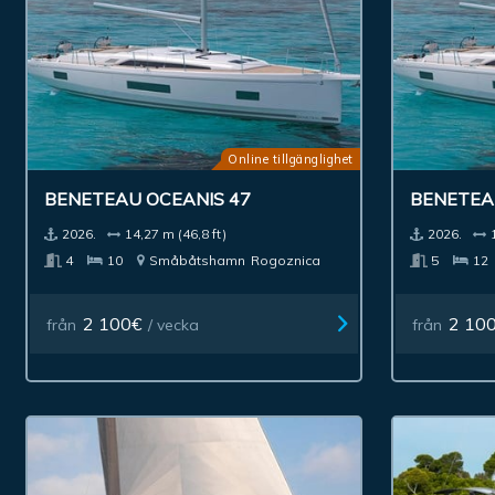
Online tillgänglighet
BENETEAU OCEANIS 47
BENETEAU
2026.
14,27 m (46,8 ft)
2026.
4
10
Småbåtshamn
Rogoznica
5
12
2 100€
2 10
från
/ vecka
från