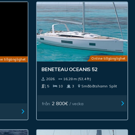
Online tillgänglighet
e tillgänglighet
BENETEAU OCEANIS 52
2026.
16,28 m (53,4 ft)
5
10
3
Småbåtshamn
Split
2 800€
från
/ vecka