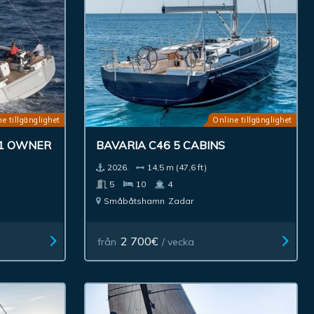
e tillgänglighet
Online tillgänglighet
.1 OWNER
BAVARIA C46 5 CABINS
2026.
14,5 m (47,6 ft)
5
10
4
Småbåtshamn
Zadar
2 700€
från
/ vecka