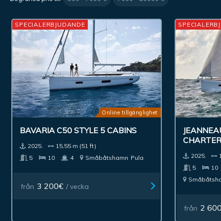
SPECIALERBJUDANDE
SPECIALERB
Online tillgänglighet
BAVARIA C50 STYLE 5 CABINS
JEANNEA
CHARTE
2025.
15,55 m (51 ft)
2025.
5
10
4
Småbåtshamn
Pula
5
10
Småbåtsh
3 200€
från
/ vecka
2 60
från