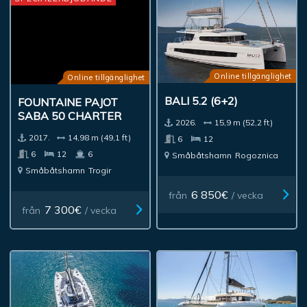
Online tillgänglighet
Online tillgänglighet
BALI 5.2 (6+2)
FOUNTAINE PAJOT
SABA 50 CHARTER
2026.
15,9 m (52,2 ft)
2017.
14,98 m (49,1 ft)
6
12
6
12
6
Småbåtshamn
Rogoznica
Småbåtshamn
Trogir
6 850€
från
/ vecka
7 300€
från
/ vecka