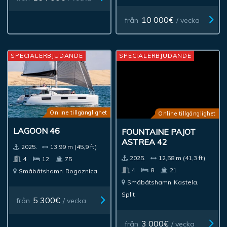
10 000€
från
/ vecka
SPECIALERBJUDANDE
SPECIALERBJUDANDE
Online tillgänglighet
Online tillgänglighet
LAGOON 46
FOUNTAINE PAJOT
ASTREA 42
2025.
13,99 m (45,9 ft)
2025.
12,58 m (41,3 ft)
4
12
75
4
8
21
Småbåtshamn
Rogoznica
Småbåtshamn
Kastela,
Split
5 300€
från
/ vecka
3 000€
från
/ vecka