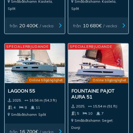
Småbåtshamn
Kastela,
Småbåtshamn
Kastela,
Split
Split
20 400€
10 680€
från
/ vecka
från
/ vecka
SPECIALERBJUDANDE
SPECIALERBJUDANDE
Online tillgänglighet
Online tillgänglighet
LAGOON 55
FOUNTAINE PAJOT
AURA 51
2025.
16,56 m (54,3 ft)
2025.
15,54 m (51 ft)
4
8
11
5
10
7
Småbåtshamn
Split
Småbåtshamn
Seget
Donji
16 700€
från
/ vecka