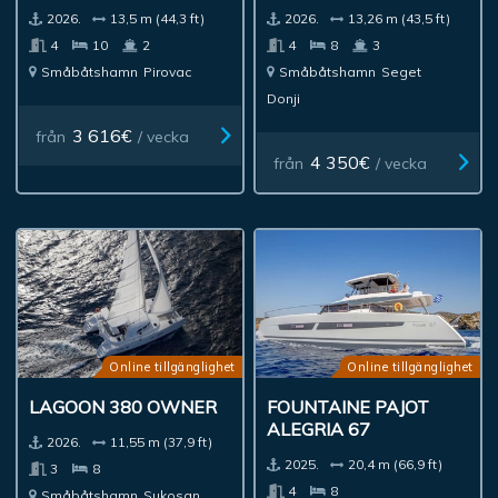
2026.
13,5 m (44,3 ft)
2026.
13,26 m (43,5 ft)
4
10
2
4
8
3
Småbåtshamn
Pirovac
Småbåtshamn
Seget
Donji
3 616€
från
/ vecka
4 350€
från
/ vecka
Online tillgänglighet
Online tillgänglighet
LAGOON 380 OWNER
FOUNTAINE PAJOT
ALEGRIA 67
2026.
11,55 m (37,9 ft)
2025.
20,4 m (66,9 ft)
3
8
4
8
Småbåtshamn
Sukosan