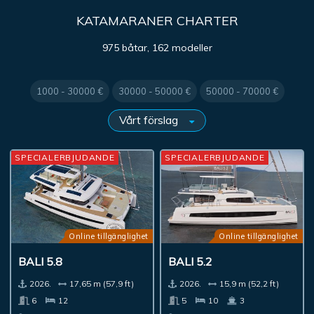
KATAMARANER CHARTER
975 båtar, 162 modeller
1000 - 30000 €
30000 - 50000 €
50000 - 70000 €
SPECIALERBJUDANDE
SPECIALERBJUDANDE
Online tillgänglighet
Online tillgänglighet
BALI 5.8
BALI 5.2
2026.
17,65 m (57,9 ft)
2026.
15,9 m (52,2 ft)
6
12
5
10
3