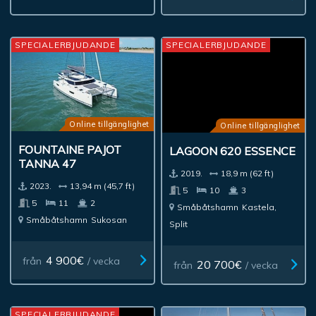
SPECIALERBJUDANDE
SPECIALERBJUDANDE
Online tillgänglighet
Online tillgänglighet
FOUNTAINE PAJOT
LAGOON 620 ESSENCE
TANNA 47
2019.
18,9 m (62 ft)
2023.
13,94 m (45,7 ft)
5
10
3
5
11
2
Småbåtshamn
Kastela,
Småbåtshamn
Sukosan
Split
4 900€
från
/ vecka
20 700€
från
/ vecka
SPECIALERBJUDANDE