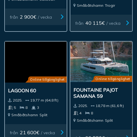
Småbåtshamn
Trogir
2 900€
från
/ vecka
40 115€
från
/ vecka
Online tillgänglighet
Online tillgänglighet
FOUNTAINE PAJOT
LAGOON 60
SAMANA 59
2025.
19,77 m (64,8 ft)
2025.
18,78 m (61,6 ft)
5
8
3
4
8
Småbåtshamn
Split
Småbåtshamn
Split
21 600€
från
/ vecka