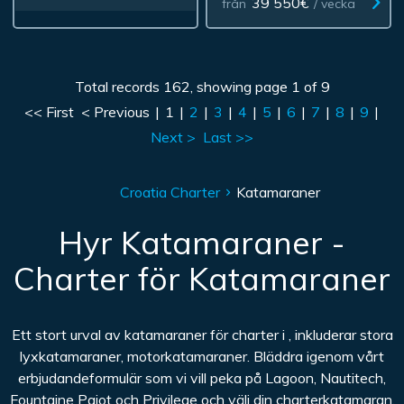
39 550€
från
/ vecka
Total records 162, showing page 1 of 9
<< First
< Previous
|
1
|
2
|
3
|
4
|
5
|
6
|
7
|
8
|
9
|
Next >
Last >>
Croatia Charter
Katamaraner
Hyr Katamaraner -
Charter för Katamaraner
Ett stort urval av katamaraner för charter i , inkluderar stora
lyxkatamaraner, motorkatamaraner. Bläddra igenom vårt
erbjudandeformulär som vi vill peka på Lagoon, Nautitech,
Fountaine Pajot och Privilege och välj din charterkatamaran.