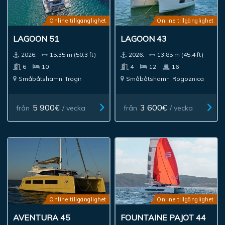
Online tillgänglighet
Online tillgänglighet
LAGOON 51
LAGOON 43
2026.
15,35 m (50,3 ft)
2026.
13,85 m (45,4 ft)
6
10
4
12
16
Småbåtshamn
Trogir
Småbåtshamn
Rogoznica
5 900€
3 600€
från
/ vecka
från
/ vecka
Online tillgänglighet
Online tillgänglighet
AVENTURA 45
FOUNTAINE PAJOT 44