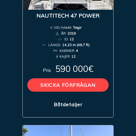
NAUTITECH 47 POWER
VID HAMN
Trogir
ÅR
2019
ID
12
LÄNGD
14,23 m (46,7 ft)
KABINER
4
KAJER
12
590 000€
Pris
SKICKA FÖRFRÅGAN
Båtdetaljer