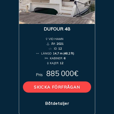
DUFOUR 48
VID HAMN
ÅR
2021
ID
12
LÄNGD
14,7 m (48,2 ft)
KABINER
6
KAJER
12
885 000€
Pris
SKICKA FÖRFRÅGAN
Båtdetaljer