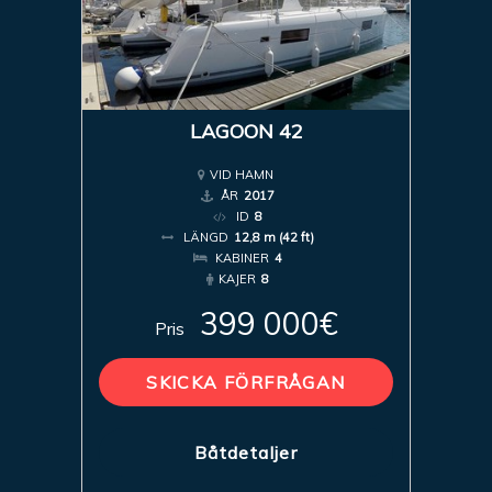
LAGOON 42
VID HAMN
ÅR
2017
ID
8
LÄNGD
12,8 m (42 ft)
KABINER
4
KAJER
8
399 000€
Pris
SKICKA FÖRFRÅGAN
Båtdetaljer