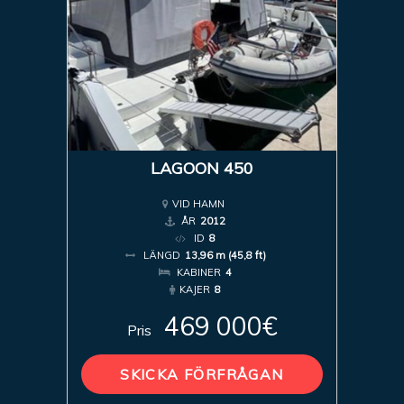
LAGOON 450
VID HAMN
ÅR
2012
ID
8
LÄNGD
13,96 m (45,8 ft)
KABINER
4
KAJER
8
469 000€
Pris
SKICKA FÖRFRÅGAN