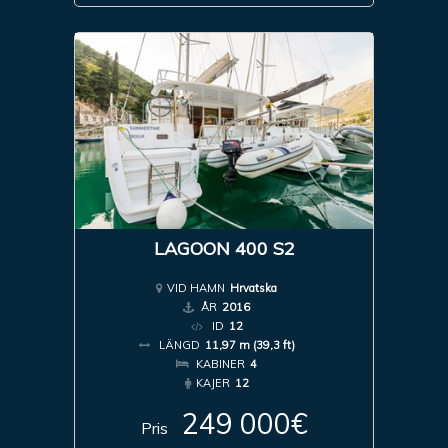
LAGOON 400 S2
VID HAMN
Hrvatska
ÅR
2016
ID
12
LÄNGD
11,97 m (39,3 ft)
KABINER
4
KAJER
12
249 000€
Pris