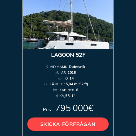
LAGOON 52F
VID HAMN
Dubrovnik
ÅR
2018
ID
14
LÄNGD
15,84 m (52 ft)
KABINER
6
KAJER
14
795 000€
Pris
SKICKA FÖRFRÅGAN