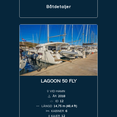
Båtdetaljer
LAGOON 50 FLY
VID HAMN
ÅR
2018
ID
12
LÄNGD
14,75 m (48,4 ft)
KABINER
6
KAJER
12