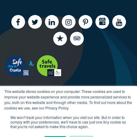
This website stores cookies on your computer. These cookies are used to
improve your website experience and provide more personalized services to
you, both on this website and through other media. To find out more about the
cookies we use, see our Privacy Policy.
Copyright CroatiaCharter.com, 2003-2026 All rights
We won't track your information when you visit our site. But in order to
reserved.
comply with your preferences, we'll have to use just one tiny cookie so
that you're not asked to make this choice again.