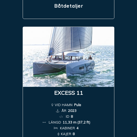
Båtdetaljer
EXCESS 11
VID HAMN
Pula
ÅR
2023
ID
8
LÄNGD
11,33 m (37,2 ft)
KABINER
4
KAJER
8