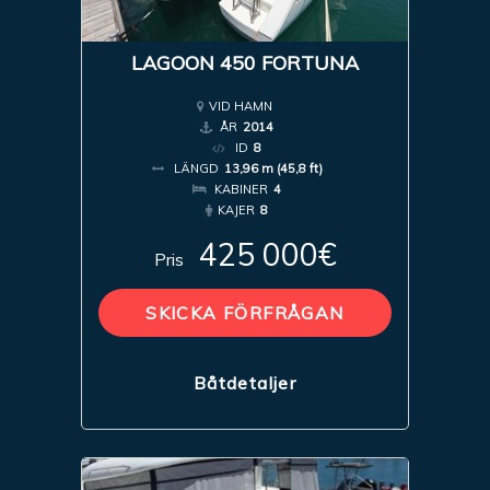
LAGOON 450 FORTUNA
VID HAMN
ÅR
2014
ID
8
LÄNGD
13,96 m (45,8 ft)
KABINER
4
KAJER
8
425 000€
Pris
SKICKA FÖRFRÅGAN
Båtdetaljer