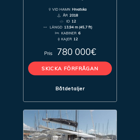
VID HAMN
Hrvatska
ÅR
2018
ID
12
LÄNGD
13,94 m (45,7 ft)
KABINER
6
KAJER
12
780 000€
Pris
SKICKA FÖRFRÅGAN
Båtdetaljer