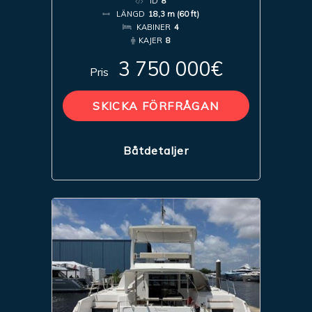
ID
8
LÄNGD
18,3 m (60 ft)
KABINER
4
KAJER
8
3 750 000€
Pris
SKICKA FÖRFRÅGAN
Båtdetaljer