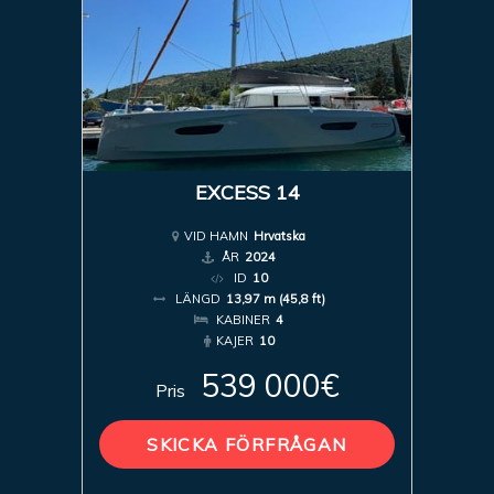
EXCESS 14
VID HAMN
Hrvatska
ÅR
2024
ID
10
LÄNGD
13,97 m (45,8 ft)
KABINER
4
KAJER
10
539 000€
Pris
SKICKA FÖRFRÅGAN