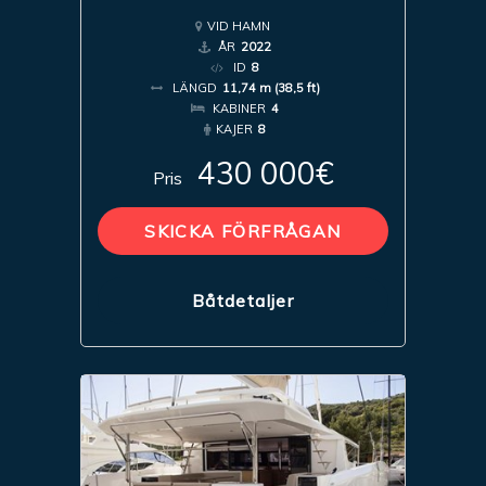
VID HAMN
ÅR
2022
ID
8
LÄNGD
11,74 m (38,5 ft)
KABINER
4
KAJER
8
430 000€
Pris
SKICKA FÖRFRÅGAN
Båtdetaljer