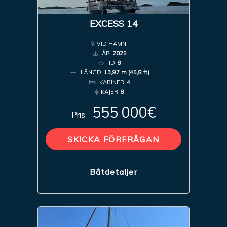
EXCESS 14
VID HAMN
ÅR
2025
ID
8
LÄNGD
13,97 m (45,8 ft)
KABINER
4
KAJER
8
555 000€
Pris
SKICKA FÖRFRÅGAN
Båtdetaljer