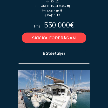
ID
12
LÄNGD
15,84 m (52 ft)
KABINER
5
KAJER
12
550 000€
Pris
SKICKA FÖRFRÅGAN
Båtdetaljer