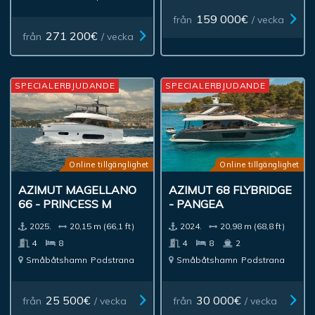
159 000€
från
/ vecka
271 200€
från
/ vecka
SPECIALERBJUDANDE
SPECIALERBJUDANDE
Online tillgänglighet
Online tillgänglighet
AZIMUT MAGELLANO
AZIMUT 68 FLYBRIDGE
66 - PRINCESS M
- PANGEA
2025.
20,15 m (66,1 ft)
2024.
20,98 m (68,8 ft)
4
8
4
8
2
Småbåtshamn
Podstrana
Småbåtshamn
Podstrana
25 500€
30 000€
från
/ vecka
från
/ vecka