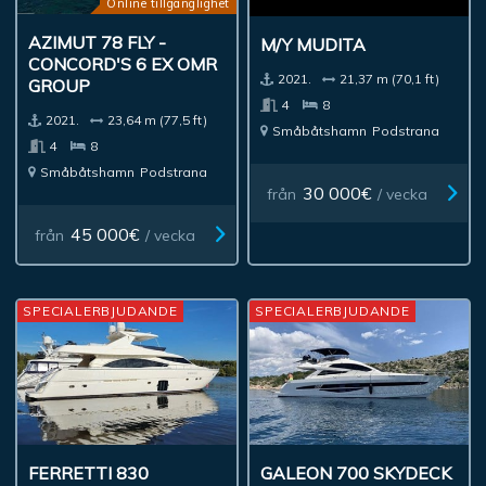
Online tillgänglighet
AZIMUT 78 FLY -
M/Y MUDITA
CONCORD'S 6 EX OMR
2021.
21,37 m (70,1 ft)
GROUP
4
8
2021.
23,64 m (77,5 ft)
Småbåtshamn
Podstrana
4
8
Småbåtshamn
Podstrana
30 000€
från
/ vecka
45 000€
från
/ vecka
SPECIALERBJUDANDE
SPECIALERBJUDANDE
FERRETTI 830
GALEON 700 SKYDECK