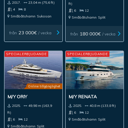
2017.
23,04 m (75,6 ft)
ft)
4
8
6
12
Småbåtshamn
Sukosan
Småbåtshamn
Split
23 000€
från
/ vecka
180 000€
från
/ vecka
SPECIALERBJUDANDE
SPECIALERBJUDANDE
Online tillgänglighet
M/Y ORIY
M/Y RENATA
2025.
49,98 m (163,9
2025.
40,8 m (133,8 ft)
ft)
6
12
6
12
Småbåtshamn
Split
Småbåtshamn
Split