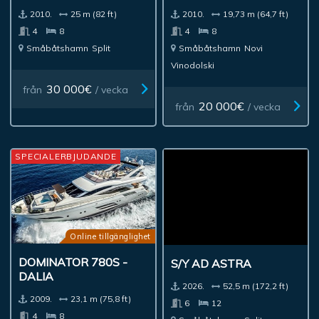
2010.
25 m (82 ft)
2010.
19,73 m (64,7 ft)
4
8
4
8
Småbåtshamn
Split
Småbåtshamn
Novi
Vinodolski
30 000€
från
/ vecka
20 000€
från
/ vecka
SPECIALERBJUDANDE
Online tillgänglighet
DOMINATOR 780S -
S/Y AD ASTRA
DALIA
2026.
52,5 m (172,2 ft)
2009.
23,1 m (75,8 ft)
6
12
4
8