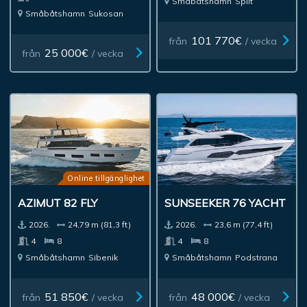
Småbåtshamn
Split
Småbåtshamn
Sukosan
101 770€
från
/ vecka
25 000€
från
/ vecka
Online tillgänglighet
AZIMUT 82 FLY
SUNSEEKER 76 YACHT
2026.
24,79 m (81,3 ft)
2026.
23,6 m (77,4 ft)
4
8
4
8
Småbåtshamn
Sibenik
Småbåtshamn
Podstrana
51 850€
48 000€
från
/ vecka
från
/ vecka