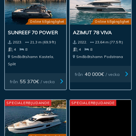
Online tillgänglighet
Online tillgänglighet
SUNREEF 70 POWER
AZIMUT 78 VIVA
2023.
21,3 m (69,9 ft)
2022.
23,64 m (77,5 ft)
4
8
4
8
Småbåtshamn
Kastela,
Småbåtshamn
Podstrana
Split
40 000€
från
/ vecka
55 370€
från
/ vecka
SPECIALERBJUDANDE
SPECIALERBJUDANDE