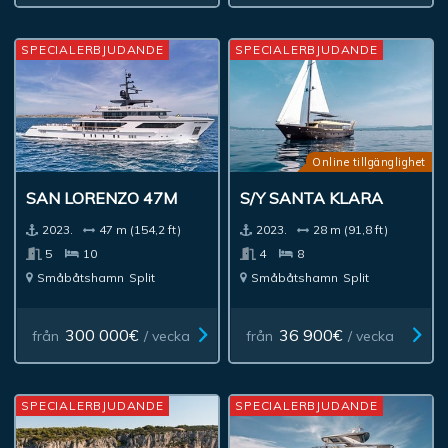
SPECIALERBJUDANDE
SPECIALERBJUDANDE
Online tillgänglighet
SAN LORENZO 47M
S/Y SANTA KLARA
2023.
47 m (154,2 ft)
2023.
28 m (91,8 ft)
5
10
4
8
Småbåtshamn
Split
Småbåtshamn
Split
300 000€
36 900€
från
/ vecka
från
/ vecka
SPECIALERBJUDANDE
SPECIALERBJUDANDE