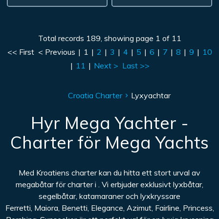
Total records 189, showing page 1 of 11
<< First
< Previous
|
1
|
2
|
3
|
4
|
5
|
6
|
7
|
8
|
9
|
10
|
11
|
Next >
Last >>
Croatia Charter
Lyxyachtar
Hyr Mega Yachter -
Charter för Mega Yachts
Med Kroatiens charter kan du hitta ett stort urval av
megabåtar för charter i . Vi erbjuder exklusivt lyxbåtar,
segelbåtar, katamaraner och lyxkryssare
Ferretti, Maiora, Benetti, Elegance, Azimut, Fairline, Princess,