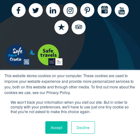
This website stores cookies on your computer. These cookies are used to
improve your website experience and provide more personalized services to
you, both on this website and through other media. To find out more about the
cookies we use, see our Privacy Policy.
We won't track your information when you visit our site. But in order to
Copyright CroatiaCharter.com, 2003-2026 All rights
comply with your preferences, we'll have to use just one tiny cookie so
reserved.
that you're not asked to make this choice again.
Accept
Decline