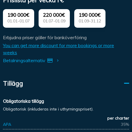
Prislista per vecka i €
190 000€
220 000€
190 000€
01.01-01.07
01.07-01.09
01.09-31.12
Erbjudna priser gäller för banköverföring
You can get more discount for more bookings or more
weeks
Betalningsalternativ
Tillägg
Obligatoriska tillägg
Obligatorisk (inkluderas inte i uthyrningspriset).
per charter
APA
35%