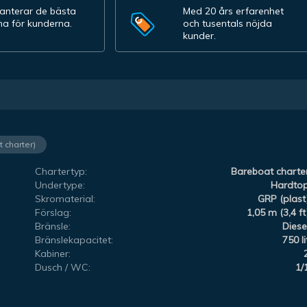
ranterar de bästa
Med 20 års erfarenhet
na för kunderna.
och tusentals nöjda
kunder.
t charter)
Chartertyp:
Bareboat charte
Undertype:
Hardto
Skromaterial:
GRP (plast
Förslag:
1,05 m (3,4 ft
Bränsle:
Diese
Bränslekapacitet:
750 li
Kabiner:
Dusch / WC:
1/