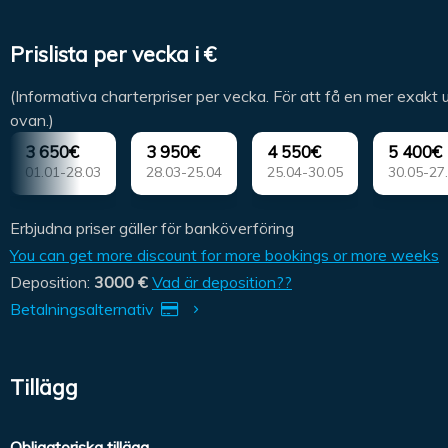
Prislista per vecka i €
(Informativa charterpriser per vecka. För att få en mer exakt
ovan.)
3 650€
3 950€
4 550€
5 400€
01.01-28.03
28.03-25.04
25.04-30.05
30.05-27
Erbjudna priser gäller för banköverföring
You can get more discount for more bookings or more weeks
Deposition:
3000 €
Vad är deposition??
Betalningsalternativ
Tillägg
Obligatoriska tillägg