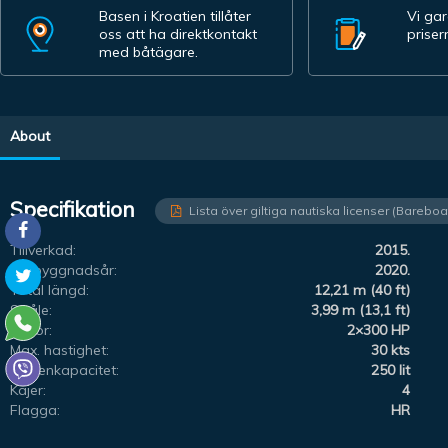
Basen i Kroatien tillåter
Vi ga
oss att ha direktkontakt
priser
med båtägare.
About
Specifikation
Lista över giltiga nautiska licenser (Bareboa
Tillverkad:
2015.
Ombyggnadsår:
2020.
Total längd:
12,21 m (40 ft)
Stråle:
3,99 m (13,1 ft)
Motor:
2×300 HP
Max. hastighet:
30 kts
Vattenkapacitet:
250 lit
Kajer:
4
Flagga:
HR