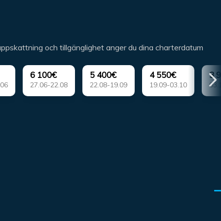
 uppskattning och tillgänglighet anger du dina charterdatum
6 100€
5 400€
4 550€
3 
.06
27.06-22.08
22.08-19.09
19.09-03.10
03.