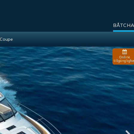
BÅTCH
 Coupe
Online
tillgänglighe