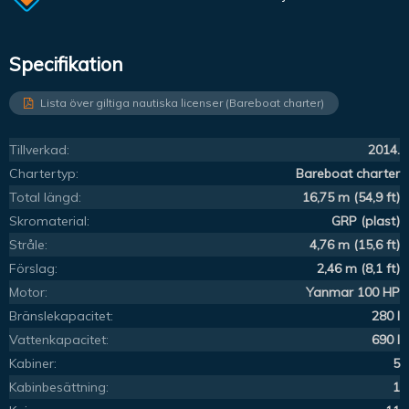
Specifikation
Lista över giltiga nautiska licenser (Bareboat charter)
Tillverkad:
2014.
Chartertyp:
Bareboat charter
Total längd:
16,75 m (54,9 ft)
Skromaterial:
GRP (plast)
Stråle:
4,76 m (15,6 ft)
Förslag:
2,46 m (8,1 ft)
Motor:
Yanmar 100 HP
Bränslekapacitet:
280 l
Vattenkapacitet:
690 l
Kabiner:
5
Kabinbesättning:
1