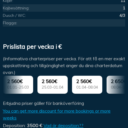
Kajer:
11
Kajbesättning:
1
Dusch / WC:
4/3
Flagga:
Prislista per vecka i €
(Informativa charterpriser per vecka. För att få en mer exakt
uppskattning och tillgänglighet anger du dina charterdatum
ovan.)
2 560€
2 560€
2 560€
2 650€
01.01-25.03
25.03-01.04
01.04-08.04
08.04-15
Erbjudna priser gäller för banköverföring
You can get more discount for more bookings or more
weeks
Deposition:
3500 €
Vad är deposition??