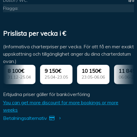
Dusch / WC:
5/5
Flagga:
Prislista per vecka i €
(Informativa charterpriser per vecka. För att få en mer exakt
uppskattning och tillgänglighet anger du dina charterdatum
ovan.)
8 100€
9 150€
10 150€
11 845
31.12-25.04
25.04-23.05
23.05-06.06
06.06-27
Erbjudna priser gäller för banköverföring
You can get more discount for more bookings or more
weeks
Betalningsalternativ