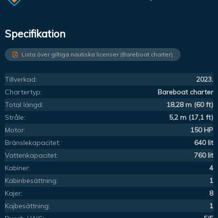
Specifikation
Lista över giltiga nautiska licenser (Bareboat charter)
Tillverkad:
2023.
Chartertyp:
Bareboat charter
Total längd:
18,28 m (60 ft)
Stråle:
5,2 m (17,1 ft)
Motor:
150 HP
Bränslekapacitet:
640 lit
Vattenkapacitet:
760 lit
Kabiner:
4
Kabinbesättning:
1
Kajer:
8
Kajbesättning:
1