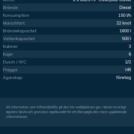
Bränsle:
Diesel
Konsumption:
150 l/h
Marschfart:
22 knot
Bränslekapacitet:
1600 l
Vattenkapacitet:
500 l
Kabiner:
3
Kajer:
6
Dusch / WC:
2/2
Flagga:
HR
Ägarskap:
företag
All information som tillhandahålls på den här webbplatsen ges i bästa tro enligt
ägarens bästa och granskas regelbundet för att återspegla den mest uppdaterade
informationen.