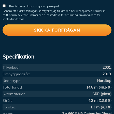
Registrera dig och spara pengar!
Genom att skicka förfrågan samtycker jag till att den här webbplatsen samlar in
mitt namn, telefonnummer och e-postadress för att kunna använda dem för
kontaktändamål.
Specifikation
Tillverkad:
2001.
Ombyggnadsår:
2019.
Undertype:
Hardtop
Total längd:
14,8 m (48,5 ft)
Skromaterial:
GRP (plast)
Stråle:
4,2 m (13,8 ft)
Förslag:
1,3 m (4,3 ft)
Motor:
2 x 660.0 HP Caterpilar Diesel