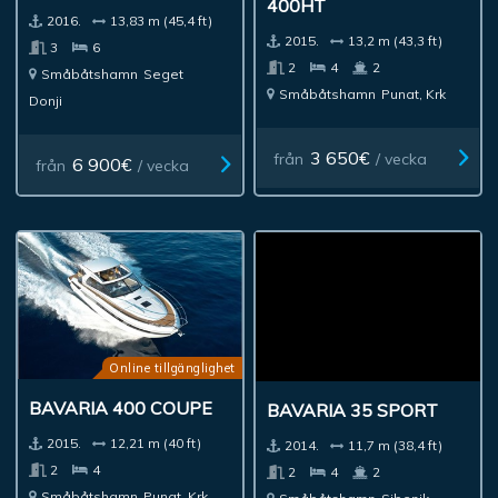
400HT
2016.
13,83 m (45,4 ft)
2015.
13,2 m (43,3 ft)
3
6
2
4
2
Småbåtshamn
Seget
Småbåtshamn
Punat, Krk
Donji
3 650€
från
/ vecka
6 900€
från
/ vecka
Online tillgänglighet
BAVARIA 400 COUPE
BAVARIA 35 SPORT
2015.
12,21 m (40 ft)
2014.
11,7 m (38,4 ft)
2
4
2
4
2
Småbåtshamn
Punat, Krk