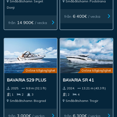
Småbåtshamn
Seget
Småbåtshamn
Podstrana
Donji
6 400€
från
/ vecka
14 900€
från
/ vecka
Online tillgänglighet
Online tillgänglighet
BAVARIA S29 PLUS
BAVARIA SR 41
2025.
9,8 m (32,1 ft)
2024.
13,21 m (43,3 ft)
1
2
3
2
4
Småbåtshamn
Biograd
Småbåtshamn
Trogir
3 000€
6 300€
från
/ vecka
från
/ vecka