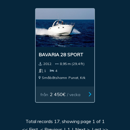
BAVARIA 28 SPORT
2012.
8,95 m (29,4 ft)
1
4
Småbåtshamn
Punat, Krk
2 450€
från
/ vecka
Total records 17, showing page 1 of 1
<< First
< Previous
|
1
|
Next >
Last >>