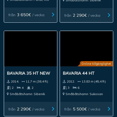
Småbåtshamn
Sibenik
3 650€
2 290€
från
/ vecka
från
/ vecka
Online tillgänglighet
BAVARIA 35 HT NEW
BAVARIA 44 HT
2014.
11,7 m (38,4 ft)
2012.
13,83 m (45,4 ft)
2
4
2
3
6
Småbåtshamn
Sibenik
Småbåtshamn
Sukosan
2 290€
5 500€
från
/ vecka
från
/ vecka