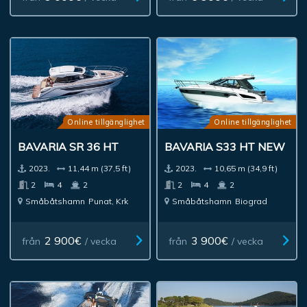
Online tillgänglighet
Online tillgänglighet
BAVARIA SR 36 HT
BAVARIA S33 HT NEW
2023.
11,44 m (37,5 ft)
2023.
10,65 m (34,9 ft)
2
4
2
2
4
2
Småbåtshamn
Punat, Krk
Småbåtshamn
Biograd
2 900€
3 900€
från
/ vecka
från
/ vecka