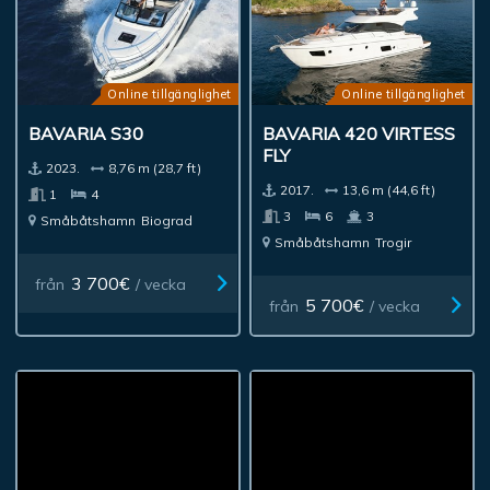
Online tillgänglighet
Online tillgänglighet
BAVARIA S30
BAVARIA 420 VIRTESS
FLY
2023.
8,76 m (28,7 ft)
2017.
13,6 m (44,6 ft)
1
4
3
6
3
Småbåtshamn
Biograd
Småbåtshamn
Trogir
3 700€
från
/ vecka
5 700€
från
/ vecka