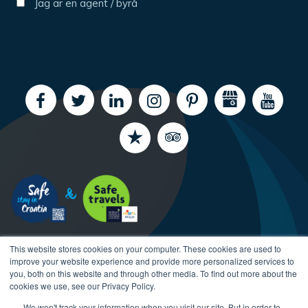
Jag är en agent / byrå
This website stores cookies on your computer. These cookies are used to
improve your website experience and provide more personalized services to
you, both on this website and through other media. To find out more about the
cookies we use, see our Privacy Policy.
Copyright CroatiaCharter.com, 2003-2026 All rights
We won't track your information when you visit our site. But in order to