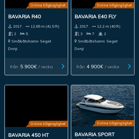
Online tillgänglighet
Online tillgänglighet
BAVARIA R40
BAVARIA E40 FLY
2017.
12,65 m (41,5 ft)
2017.
12,2 m (40 ft)
2
5
3
7
2
Småbåtshamn
Seget
Småbåtshamn
Seget
Donji
Donji
5 900€
4 900€
från
/ vecka
från
/ vecka
Online tillgänglighet
Online tillgänglighet
BAVARIA SPORT
BAVARIA 450 HT